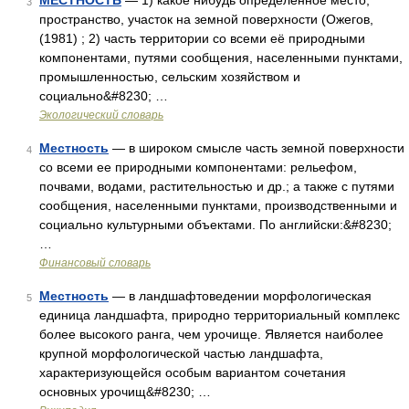
МЕСТНОСТЬ
— 1) какое нибудь определенное место,
3
пространство, участок на земной поверхности (Ожегов,
(1981) ; 2) часть территории со всеми её природными
компонентами, путями сообщения, населенными пунктами,
промышленностью, сельским хозяйством и
социально&#8230; …
Экологический словарь
Местность
— в широком смысле часть земной поверхности
4
со всеми ее природными компонентами: рельефом,
почвами, водами, растительностью и др.; а также с путями
сообщения, населенными пунктами, производственными и
социально культурными объектами. По английски:&#8230;
…
Финансовый словарь
Местность
— в ландшафтоведении морфологическая
5
единица ландшафта, природно территориальный комплекс
более высокого ранга, чем урочище. Является наиболее
крупной морфологической частью ландшафта,
характеризующейся особым вариантом сочетания
основных урочищ&#8230; …