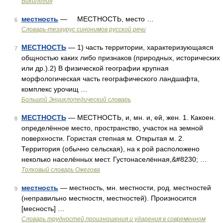
Википедия
местность
— МЕСТНОСТЬ, место …
6
Словарь-тезаурус синонимов русской речи
МЕСТНОСТЬ
— 1) часть территории, характеризующаяся
7
общностью каких либо признаков (природных, исторических
или др.).2) В физической географии крупная
морфологическая часть географического ландшафта,
комплекс урочищ …
Большой Энциклопедический словарь
МЕСТНОСТЬ
— МЕСТНОСТЬ, и, мн. и, ей, жен. 1. Какоен.
8
определённое место, пространство, участок на земной
поверхности. Гористая степная м. Открытая м. 2.
Территория (обычно сельская), на к рой расположено
неколько населённых мест. Густонаселённая,&#8230; …
Толковый словарь Ожегова
местность
— местность, мн. местности, род. местностей
9
(неправильно местностя, местностей). Произносится
[месность] …
Словарь трудностей произношения и ударения в современном