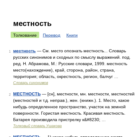
местность
Толкование
Перевод
Книги
местность
— См. место опознать местность... Словарь
1
русских синонимов и сходных по смыслу выражений. под.
ред. Н. Абрамова, М.: Русские словари, 1999. местность
место(нахождение), край, сторона, район, страна,
территория; область, окрестность, регион, балчуг …
Словарь синонимов
МЕСТНОСТЬ
— [сн], местности, мн. местности, местностей
2
(местностей и т.д. неправ.), жен. (книжн.). 1. Место, какое
нибудь определенное пространство, участок на земной
поверхности. Гористая местность. Красивая местность.
Батарея производила пристрелку к&#8230; …
Толковый словарь Ушакова