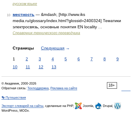
русском языке
местность
— &mdash; [http://www.iks
10
media.ru/glossary/index.html?glossid=2400324] Тематики
электросвязь, основные понятия EN locality …
Справочник технического переводчика
Страницы
Следующая
→
1
2
3
4
5
6
7
8
9
10
11
12
13
© Академик, 2000-2026
18+
Обратная связь:
Техподдержка
,
Реклама на сайте
👣 Путешествия
Экспорт словарей на сайты
, сделанные на PHP,
Joomla,
Drupal,
WordPress, MODx.